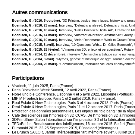
Autres communications
Boenisch, G. (2016, 5 octobre).
"3D Printing: basics, techniques, history and pro
Boenisch, G. (2016, 23 mars).
Interview, "Defeat is analyzed. Defeat is critical.
Boenisch, G. (2016, 18 mars).
Interview, "Gilles Boenisch Digital Art", CreativIn
Boenisch, G. (2016, 14 mars).
Interview, "Abstract diversion", Abstract Art Galler
Boenisch, G. (2016, 10 mars).
Interview, "Artist Deconstructs Work to Create Dis
Boenisch, G. (2015, 8 avril).
Interview, "10 Questions With… Dr. Gilles Boenisch", 
Boenisch, G. (2015, 25 février).
"L'impression 3D, enjeux et perspectives", Rotar
Boenisch, G. (2014, 11 décembre).
Interview, "Démarche artistique sur le numéri
Boenisch, G. (2004, 3 avril).
"Mythes, genèse et historique de l'@", Journée doctor
Boenisch, G. (2004, 25 mars).
"Communication, Interfaces visuelles et citoyenneté
Participations
Vivatech, 11 juin 2025, Paris (France).
Paris Blockchain Week Summit, 12 avril 2022, Paris (France).
Non-Fungible Conference, Lisbonne 4 et 5 avril 2022, Lisbonne (Portugal).
MIPIM Proptech Europe, Paris 1 et 2 juillet 2019, Paris (France).
Real Estate & New Technologies, Paris 3 et 4 octobre 2018, Paris (France).
Real Estate & New Technologies, Paris 11 et 12 octobre 2017, Paris (France
Protection des données personnelles, Les enjeux du "big bang " de la régle
Café des sciences sur l'impression 3D CCAS, De l'impression 3D à l'impress
3DPrintShow, Salon International sur l"impression 3D et la fabrication addi
TEDxBelfort, Renaissance des intelligences, 16 octobre 2015, Belfort (Fran
Euromold 2015, 22-25 Septembre 2015, Düsseldorf (Allemagne).
Le Brunch SAILOR, Jardin Thérapeutique "art, mémoire et vie", 6 juillet 20