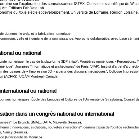
orraine sur l'exploration des connaissances ISTEX, Conseiller scientifique de Wicri
 Art, Éditions FabDataLab.
conomie du XXIe siècle et développement, Université de Lorraine, Région Lorraine,
 données, le web, et la fabrication numérique.
onomique, veille et ingénierie de la connaissance. Approche collaborative, avec base sémantiq
ional ou national
onde numérique : le cas de la plateforme 3DPrintlab", Frontières numériques - Perceptions, 
érique", Journées "Informatique et archéologies" de Paris (JIAP), Institut d’art et d’archéol
n des usages de « l’impression 3D » à partir des discours médiatiques", Colloque Impression
savoir (ACFAS), UQÀM Montréal (Canada).
ternational ou national
éponses numériques, École des Langues et Cultures de l'Université de Strasbourg, Conseil de
sation dans un congrès national ou international
 donnéés", Le Brunch, SMALL DATA, Maxeville (France).
cheurs : innovations, évolutions, nouvelles interactions", démonstration de l'outil de recher
Lab, Nancy (France).
co (Principauté de Monaco).