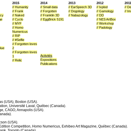
2015
2014
2013
2012
201
// Humanity
// Small data
// EarSpeech 3D
// Ixplod
// D
// Frank
// Forgotten
// Dogology
// Gamology
// I
acy
// Naked
// Franklin 3D
// Nabazology
// DD
ge
// Cyclo
// EggBrick 5191
// NES ArtBox
// MYF
// Workshop
// Homo
// Padology
Numericus
// RIP
// #Selfie
// Forgotten loves
Blue
2
// Forgotten loves
Activités
1
Expositions
// Relic
Publications
las (USA), Boston (USA).
ion, Université Laval, Québec (Canada).
dge, CAGO, Annapolis (USA).
Canada).
ucson (USA).
 Edition Competition, Homo Numericus, Exhibeo Art Magazine, Québec (Canada).
Frank, Toronto (Canada).