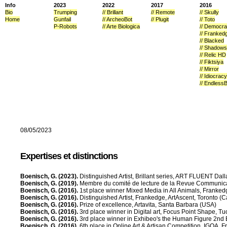
Info
2023
2022
2017
2016
Bio
Trumping
// Brillant
// Remote
// Skully
Home
Gunfail
// ArcheoBot
// Plugit
// Toto
P-Robots
// Arte Biologica
// Democr
// Franked
// Blacked
// Shadows
// Relic HD
// Fiktsiya
// Mirror
// Idiocracy
// Endless
106 Activités
08/05/2023
Expertises et distinctions
Boenisch, G. (2023).
Distinguished Artist, Brillant series, ART FLUENT Dal
Boenisch, G. (2019).
Membre du comité de lecture de la Revue Communicat
Boenisch, G. (2016).
1st place winner Mixed Media in All Animals, Franke
Boenisch, G. (2016).
Distinguished Artist, Frankedge, ArtAscent, Toronto (
Boenisch, G. (2016).
Prize of excellence, Artavita, Santa Barbara (USA)
Boenisch, G. (2016).
3rd place winner in Digital art, Focus Point Shape, T
Boenisch, G. (2016).
3rd place winner in Exhibeo's the Human Figure 2nd
Boenisch, G. (2016).
6th place in Online Art & Artisan Competition, IGOA, 