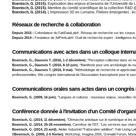
Boenisch, G. (2015).
Exploration des enjeux et besoins de l'Université de L
Boenisch, G. (2015).
Membre du comité scientifique de la collection R&D @
Boenisch, G. (2014).
L'impression 3D en Lorraine, Filières émergentes : é
Réseaux de recherche & collaboration
Depuis 2015 :
Cofondateur du FabDataLab®. Réseau de recherche sur les corpus de
Depuis 2014 :
Fondateur de 3dPrintLab®. Outil de recherche expert : intelligence éc
Communications avec actes dans un colloque internat
Boenisch, G., Daunois T. (2016, 1-2 décembre).
"Perception collective dans un m
Boenisch, G., Daunois T. (2016, 8-10 juin).
"Manifeste pour une archéologie du num
Boenisch, G., Daunois T. (2016, 9 mai).
"Méthodologie de recherche et appréciatio
professionnelles, 84e congrès international de l'Association francophone pour le 
Communications orales sans actes dans un congrès in
Boenisch, G. (2009, 16 juin).
"Langues et cultures : nouveaux enjeux, nouvelles r
Conférence donnée à l'invitation d'un Comité d'organi
Boenisch, G. (2014, 11 décembre).
"Démarche artistique sur le numérique et les
Boenisch, G. (2014, 25-26 novembre).
Carrefour de l'IST, "Les services aux cher
Boenisch, G. (2014, 23 avril).
Atelier Industriel "Fabrication additive", Fab Living 
B
Boenisch, G. (2005, 2-5 février).
Workshop, Imagina 2005, Grimaldi Forum, Mona