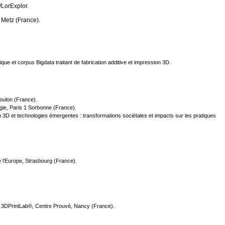
/LorExplor.
 Metz (France).
ue et corpus Bigdata traitant de fabrication additive et impression 3D.
Toulon (France).
ogie, Paris 1 Sorbonne (France).
 3D et technologies émergentes : transformations sociétales et impacts sur les pratiques
 l'Europe, Strasbourg (France).
che 3DPrintLab®, Centre Prouvé, Nancy (France).