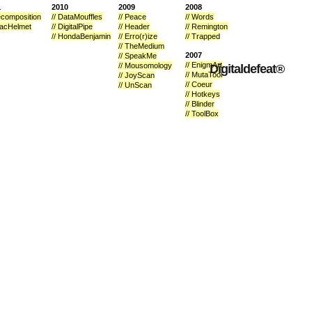
1
2010
2009
2008
ecomposition
// DataMouffles
// Peace
// Words
macHelmet
// DigitalPipe
// Header
// Remington
// HondaBenjamin
// Erro(r)ize
// Trapped
// TheMedium
2007
// SpeakMe
// EnigmArt
// Mousomology
Digitaldefeat®
// MutaTool
// JoyScan
// Coeur
// UnScan
// Hotkeys
// Blinder
// ToolBox