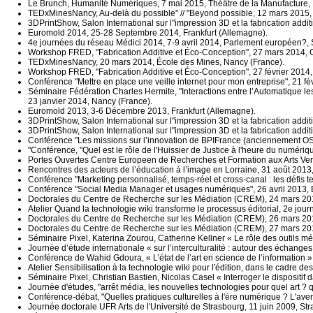
Le Brunch, Humanité Numériques, 7 mai 2015, Théâtre de la Manufacture, 
TEDxMinesNancy, Au-delà du possible" // "Beyond possible, 12 mars 2015,
3DPrintShow, Salon International sur l"impression 3D et la fabrication addi
Euromold 2014, 25-28 Septembre 2014, Frankfurt (Allemagne).
4e journées du réseau Médici 2014, 7-9 avril 2014, Parlement européen?, 
Workshop FRED, "Fabrication Additive et Éco-Conception", 27 mars 2014, 
TEDxMinesNancy, 20 mars 2014, École des Mines, Nancy (France).
Workshop FRED, "Fabrication Additive et Éco-Conception", 27 février 2014,
Conférence "Mettre en place une veille internet pour mon entreprise", 21 
Séminaire Fédération Charles Hermite, "Interactions entre l’Automatique les M
23 janvier 2014, Nancy (France).
Euromold 2013, 3-6 Décembre 2013, Frankfurt (Allemagne).
3DPrintShow, Salon International sur l"impression 3D et la fabrication add
3DPrintShow, Salon International sur l"impression 3D et la fabrication ad
Conférence "Les missions sur l’innovation de BPIFrance (anciennement O
"Conférence, "Quel est le rôle de l'Huissier de Justice à l'heure du numér
Portes Ouvertes Centre Europeen de Recherches et Formation aux Arts Ver
Rencontres des acteurs de l’éducation à l’image en Lorraine, 31 août 2013
Conférence "Marketing personnalisé, temps-réel et cross-canal : les défis te
Conférence "Social Media Manager et usages numériques", 26 avril 2013,
Doctorales du Centre de Recherche sur les Médiation (CREM), 24 mars 201
Atelier Quand la technologie wiki transforme le processus éditorial, 2e jou
Doctorales du Centre de Recherche sur les Médiation (CREM), 26 mars 201
Doctorales du Centre de Recherche sur les Médiation (CREM), 27 mars 201
Séminaire Pixel, Katerina Zourou, Catherine Kellner « Le rôle des outils m
Journée d’étude internationale « sur l’interculturalité : autour des échange
Conférence de Wahid Gdoura, « L’état de l’art en science de l’information »,
Atelier Sensibilisation à la technologie wiki pour l'édition, dans le cadre d
Séminaire Pixel, Christian Bastien, Nicolas Casel « Interroger le dispositi
Journée d'études, "arrêt média, les nouvelles technologies pour quel art ?
Conférence-débat, "Quelles pratiques culturelles à l'ère numérique ? L'avenir
Journée doctorale UFR Arts de l'Université de Strasbourg, 11 juin 2009, St