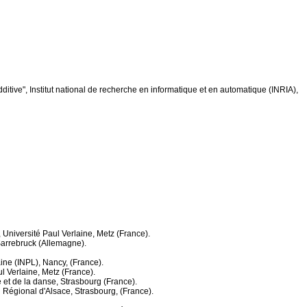
dditive", Institut national de recherche en informatique et en automatique (INRIA),
 Université Paul Verlaine, Metz (France).
 Sarrebruck (Allemagne).
aine (INPL), Nancy, (France).
l Verlaine, Metz (France).
 et de la danse, Strasbourg (France).
il Régional d'Alsace, Strasbourg, (France).