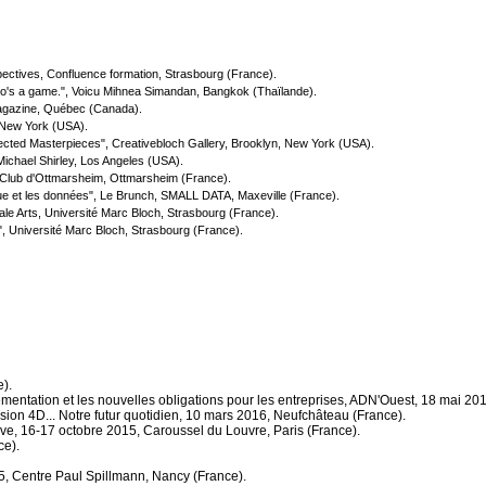
spectives, Confluence formation, Strasbourg (France).
 Undo's a game.", Voicu Mihnea Simandan, Bangkok (Thaïlande).
n Magazine, Québec (Canada).
y, New York (USA).
sected Masterpieces", Creativebloch Gallery, Brooklyn, New York (USA).
Michael Shirley, Los Angeles (USA).
y Club d'Ottmarsheim, Ottmarsheim (France).
que et les données", Le Brunch, SMALL DATA, Maxeville (France).
ale Arts, Université Marc Bloch, Strasbourg (France).
", Université Marc Bloch, Strasbourg (France).
).
mentation et les nouvelles obligations pour les entreprises, ADN'Ouest, 18 mai 20
ion 4D... Notre futur quotidien, 10 mars 2016, Neufchâteau (France).
tive, 16-17 octobre 2015, Caroussel du Louvre, Paris (France).
ce).
15, Centre Paul Spillmann, Nancy (France).