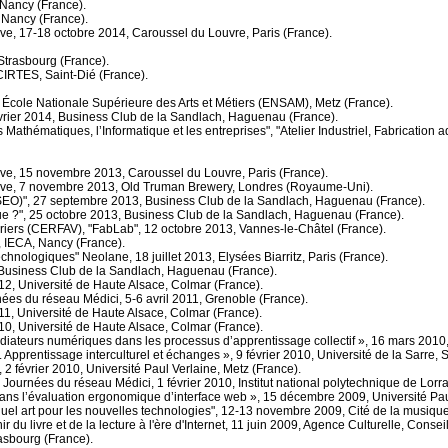
Nancy (France).
 Nancy (France).
tive, 17-18 octobre 2014, Caroussel du Louvre, Paris (France).
Strasbourg (France).
CIRTES, Saint-Dié (France).
 École Nationale Supérieure des Arts et Métiers (ENSAM), Metz (France).
février 2014, Business Club de la Sandlach, Haguenau (France).
athématiques, l’Informatique et les entreprises", "Atelier Industriel, Fabrication a
itive, 15 novembre 2013, Caroussel du Louvre, Paris (France).
ditive, 7 novembre 2013, Old Truman Brewery, Londres (Royaume-Uni).
SEO)", 27 septembre 2013, Business Club de la Sandlach, Haguenau (France).
ique ?", 25 octobre 2013, Business Club de la Sandlach, Haguenau (France).
riers (CERFAV), "FabLab", 12 octobre 2013, Vannes-le-Châtel (France).
, IECA, Nancy (France).
chnologiques" Neolane, 18 juillet 2013, Elysées Biarritz, Paris (France).
 Business Club de la Sandlach, Haguenau (France).
2, Université de Haute Alsace, Colmar (France).
rnées du réseau Médici, 5-6 avril 2011, Grenoble (France).
1, Université de Haute Alsace, Colmar (France).
0, Université de Haute Alsace, Colmar (France).
édiateurs numériques dans les processus d’apprentissage collectif », 16 mars 2010,
s. Apprentissage interculturel et échanges », 9 février 2010, Université de la Sarre,
 2 février 2010, Université Paul Verlaine, Metz (France).
es Journées du réseau Médici, 1 février 2010, Institut national polytechnique de Lorr
f dans l’évaluation ergonomique d’interface web », 15 décembre 2009, Université Pau
 quel art pour les nouvelles technologies", 12-13 novembre 2009, Cité de la musique
 du livre et de la lecture à l'ère d'Internet, 11 juin 2009, Agence Culturelle, Conse
rasbourg (France).