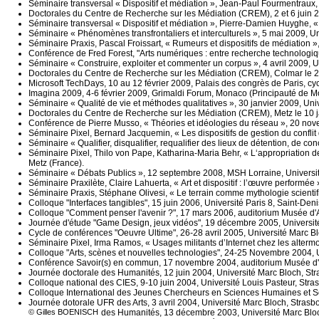
Séminaire transversal « Dispositif et médiation », Jean-Paul Fourmentraux, « 
Doctorales du Centre de Recherche sur les Médiation (CREM), 2 et 6 juin 2
Séminaire transversal « Dispositif et médiation », Pierre-Damien Huyghe, « d
Séminaire « Phénomènes transfrontaliers et interculturels », 5 mai 2009, Un
Séminaire Praxis, Pascal Froissart, « Rumeurs et dispositifs de médiation »,
Conférence de Fred Forest, "Arts numériques : entre recherche technologiqu
Séminaire « Construire, exploiter et commenter un corpus », 4 avril 2009, U
Doctorales du Centre de Recherche sur les Médiation (CREM), Colmar le 2
Microsoft TechDays, 10 au 12 février 2009, Palais des congrès de Paris, cy
Imagina 2009, 4-6 février 2009, Grimaldi Forum, Monaco (Principauté de M
Séminaire « Qualité de vie et méthodes qualitatives », 30 janvier 2009, Univ
Doctorales du Centre de Recherche sur les Médiation (CREM), Metz le 10 ja
Conférence de Pierre Musso, « Théories et idéologies du réseau », 20 nov
Séminaire Pixel, Bernard Jacquemin, « Les dispositifs de gestion du confli
Séminaire « Qualifier, disqualifier, requalifier des lieux de détention, de 
Séminaire Pixel, Thilo von Pape, Katharina-Maria Behr, « L‘appropriation d
Metz (France).
Séminaire « Débats Publics », 12 septembre 2008, MSH Lorraine, Universit
Séminaire Praxilète, Claire Lahuerta, « Art et dispositif : l’œuvre performé
Séminaire Praxis, Stéphane Olivesi, « Le terrain comme mythologie scientif
Colloque "Interfaces tangibles", 15 juin 2006, Université Paris 8, Saint-Deni
Colloque "Comment penser l'avenir ?", 17 mars 2006, auditorium Musée d'
Journée d'étude "Game Design, jeux vidéos", 19 décembre 2005, Université
Cycle de conférences "Oeuvre Ultime", 26-28 avril 2005, Université Marc Bl
Séminaire Pixel, Irma Ramos, « Usages militants d’Internet chez les altermon
Colloque "Arts, scènes et nouvelles technologies", 24-25 Novembre 2004, U
Conférence Savoir(s) en commun, 17 novembre 2004, auditorium Musée d'
Journée doctorale des Humanités, 12 juin 2004, Université Marc Bloch, Str
Colloque national des CIES, 9-10 juin 2004, Université Louis Pasteur, Stra
Colloque International des Jeunes Chercheurs en Sciences Humaines et Soc
Journée dotorale UFR des Arts, 3 avril 2004, Université Marc Bloch, Strasb
Journée doctorale des Humanités, 13 décembre 2003, Université Marc Bloc
© Gilles BOENISCH