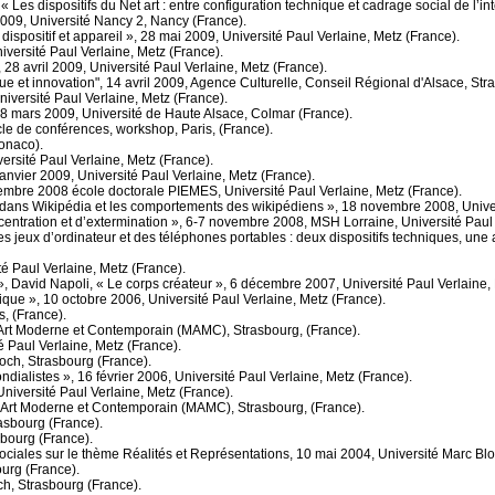
Les dispositifs du Net art : entre configuration technique et cadrage social de l’int
009, Université Nancy 2, Nancy (France).
ispositif et appareil », 28 mai 2009, Université Paul Verlaine, Metz (France).
iversité Paul Verlaine, Metz (France).
 28 avril 2009, Université Paul Verlaine, Metz (France).
e et innovation", 14 avril 2009, Agence Culturelle, Conseil Régional d'Alsace, Str
niversité Paul Verlaine, Metz (France).
8 mars 2009, Université de Haute Alsace, Colmar (France).
cle de conférences, workshop, Paris, (France).
onaco).
ersité Paul Verlaine, Metz (France).
nvier 2009, Université Paul Verlaine, Metz (France).
embre 2008 école doctorale PIEMES, Université Paul Verlaine, Metz (France).
t dans Wikipédia et les comportements des wikipédiens », 18 novembre 2008, Univer
concentration et d’extermination », 6-7 novembre 2008, MSH Lorraine, Université Paul
es jeux d’ordinateur et des téléphones portables : deux dispositifs techniques, un
é Paul Verlaine, Metz (France).
e », David Napoli, « Le corps créateur », 6 décembre 2007, Université Paul Verlaine,
ique », 10 octobre 2006, Université Paul Verlaine, Metz (France).
s, (France).
Art Moderne et Contemporain (MAMC), Strasbourg, (France).
 Paul Verlaine, Metz (France).
och, Strasbourg (France).
dialistes », 16 février 2006, Université Paul Verlaine, Metz (France).
niversité Paul Verlaine, Metz (France).
Art Moderne et Contemporain (MAMC), Strasbourg, (France).
asbourg (France).
sbourg (France).
iales sur le thème Réalités et Représentations, 10 mai 2004, Université Marc Blo
ourg (France).
h, Strasbourg (France).