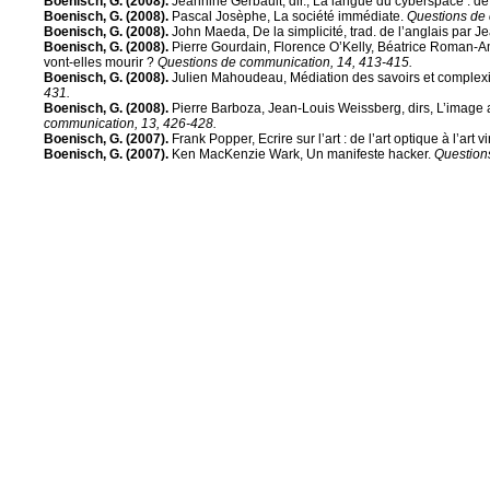
Boenisch, G. (2008).
Jeannine Gerbault, dir., La langue du cyberspace : de
Boenisch, G. (2008).
Pascal Josèphe, La société immédiate.
Questions de 
Boenisch, G. (2008).
John Maeda, De la simplicité, trad. de l’anglais par J
Boenisch, G. (2008).
Pierre Gourdain, Florence O’Kelly, Béatrice Roman-Am
vont-elles mourir ?
Questions de communication, 14, 413-415.
Boenisch, G. (2008).
Julien Mahoudeau, Médiation des savoirs et complexi
431.
Boenisch, G. (2008).
Pierre Barboza, Jean-Louis Weissberg, dirs, L’image 
communication, 13, 426-428.
Boenisch, G. (2007).
Frank Popper, Ecrire sur l’art : de l’art optique à l’art vi
Boenisch, G. (2007).
Ken MacKenzie Wark, Un manifeste hacker.
Question