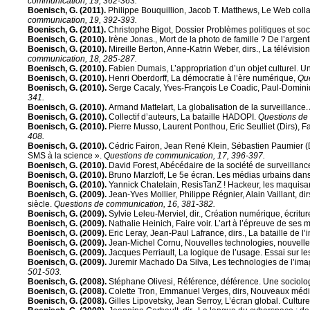
communication, 19, 362-363.
Boenisch, G. (2011).
Philippe Bouquillion, Jacob T. Matthews, Le Web collab
communication, 19, 392-393.
Boenisch, G. (2011).
Christophe Bigot, Dossier Problèmes politiques et soc
Boenisch, G. (2010).
Irène Jonas., Mort de la photo de famille ? De l’arge
Boenisch, G. (2010).
Mireille Berton, Anne-Katrin Weber, dirs., La télévis
communication, 18, 285-287.
Boenisch, G. (2010).
Fabien Dumais, L’appropriation d’un objet culturel. Un
Boenisch, G. (2010).
Henri Oberdorff, La démocratie à l’ère numérique,
Que
Boenisch, G. (2010).
Serge Cacaly, Yves-François Le Coadic, Paul-Dominique
341.
Boenisch, G. (2010).
Armand Mattelart, La globalisation de la surveillance. 
Boenisch, G. (2010).
Collectif d’auteurs, La bataille HADOPI.
Questions de
Boenisch, G. (2010).
Pierre Musso, Laurent Ponthou, Eric Seulliet (Dirs), Fa
408.
Boenisch, G. (2010).
Cédric Fairon, Jean René Klein, Sébastien Paumier (D
SMS à la science ».
Questions de communication, 17, 396-397.
Boenisch, G. (2010).
David Forest, Abécédaire de la société de surveillanc
Boenisch, G. (2010).
Bruno Marzloff, Le 5e écran. Les médias urbains dans l
Boenisch, G. (2010).
Yannick Chatelain, ResisTanZ ! Hackeur, les maquisar
Boenisch, G. (2009).
Jean-Yves Mollier, Philippe Régnier, Alain Vaillant, di
siècle.
Questions de communication, 16, 381-382.
Boenisch, G. (2009).
Sylvie Leleu-Merviel, dir., Création numérique, écritur
Boenisch, G. (2009).
Nathalie Heinich, Faire voir. L’art à l’épreuve de ses 
Boenisch, G. (2009).
Eric Leray, Jean-Paul Lafrance, dirs., La bataille de l
Boenisch, G. (2009).
Jean-Michel Cornu, Nouvelles technologies, nouvel
Boenisch, G. (2009).
Jacques Perriault, La logique de l’usage. Essai sur 
Boenisch, G. (2009).
Juremir Machado Da Silva, Les technologies de l’imagi
501-503.
Boenisch, G. (2008).
Stéphane Olivesi, Référence, déférence. Une sociologi
Boenisch, G. (2008).
Colette Tron, Emmanuel Verges, dirs, Nouveaux média
Boenisch, G. (2008).
Gilles Lipovetsky, Jean Serroy, L’écran global. Cultu