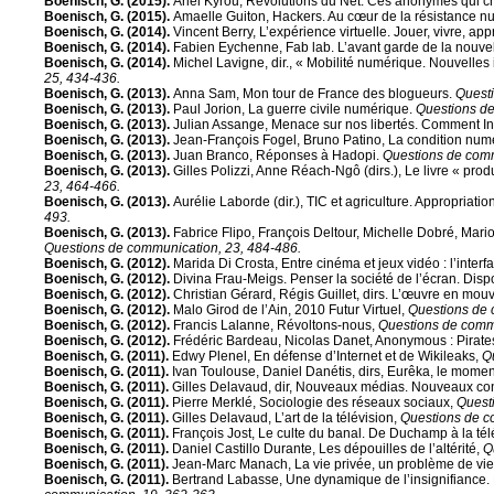
Boenisch, G. (2015).
Ariel Kyrou, Révolutions du Net. Ces anonymes qui 
Boenisch, G. (2015).
Amaelle Guiton, Hackers. Au cœur de la résistance n
Boenisch, G. (2014).
Vincent Berry, L’expérience virtuelle. Jouer, vivre, a
Boenisch, G. (2014).
Fabien Eychenne, Fab lab. L’avant garde de la nouvell
Boenisch, G. (2014).
Michel Lavigne, dir., « Mobilité numérique. Nouvelles 
25, 434-436.
Boenisch, G. (2013).
Anna Sam, Mon tour de France des blogueurs.
Questi
Boenisch, G. (2013).
Paul Jorion, La guerre civile numérique.
Questions de
Boenisch, G. (2013).
Julian Assange, Menace sur nos libertés. Comment In
Boenisch, G. (2013).
Jean-François Fogel, Bruno Patino, La condition num
Boenisch, G. (2013).
Juan Branco, Réponses à Hadopi.
Questions de comm
Boenisch, G. (2013).
Gilles Polizzi, Anne Réach-Ngô (dirs.), Le livre « prod
23, 464-466.
Boenisch, G. (2013).
Aurélie Laborde (dir.), TIC et agriculture. Appropriati
493.
Boenisch, G. (2013).
Fabrice Flipo, François Deltour, Michelle Dobré, Mar
Questions de communication, 23, 484-486.
Boenisch, G. (2012).
Marida Di Crosta, Entre cinéma et jeux vidéo : l’interf
Boenisch, G. (2012).
Divina Frau-Meigs. Penser la société de l’écran. Dispo
Boenisch, G. (2012).
Christian Gérard, Régis Guillet, dirs. L’œuvre en mo
Boenisch, G. (2012).
Malo Girod de l’Ain, 2010 Futur Virtuel,
Questions de 
Boenisch, G. (2012).
Francis Lalanne, Révoltons-nous,
Questions de commu
Boenisch, G. (2012).
Frédéric Bardeau, Nicolas Danet, Anonymous : Pirate
Boenisch, G. (2011).
Edwy Plenel, En défense d’Internet et de Wikileaks,
Q
Boenisch, G. (2011).
Ivan Toulouse, Daniel Danétis, dirs, Eurêka, le moment
Boenisch, G. (2011).
Gilles Delavaud, dir, Nouveaux médias. Nouveaux co
Boenisch, G. (2011).
Pierre Merklé, Sociologie des réseaux sociaux,
Quest
Boenisch, G. (2011).
Gilles Delavaud, L’art de la télévision,
Questions de c
Boenisch, G. (2011).
François Jost, Le culte du banal. De Duchamp à la télé
Boenisch, G. (2011).
Daniel Castillo Durante, Les dépouilles de l’altérité,
Q
Boenisch, G. (2011).
Jean-Marc Manach, La vie privée, un problème de vi
Boenisch, G. (2011).
Bertrand Labasse, Une dynamique de l’insignifiance. 