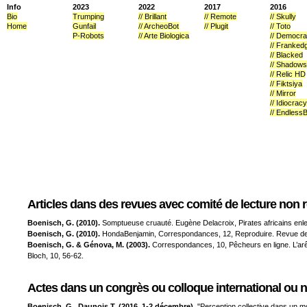
Info
2023
2022
2017
2016
Bio
Trumping
// Brillant
// Remote
// Skully
Home
Gunfail
// ArcheoBot
// Plugit
// Toto
P-Robots
// Arte Biologica
// Democr
// Franked
// Blacked
// Shadows
// Relic HD
// Fiktsiya
// Mirror
// Idiocracy
// Endless
99 Publications
02/04/2021
Articles dans des revues avec comité de lecture non
Boenisch, G. (2010).
Somptueuse cruauté. Eugène Delacroix, Pirates africains en
Boenisch, G. (2010).
HondaBenjamin, Correspondances, 12, Reproduire. Revue des 
Boenisch, G. & Génova, M. (2003).
Correspondances, 10, Pêcheurs en ligne. L’arê
Bloch, 10, 56-62.
Actes dans un congrès ou colloque international ou n
Boenisch, G., Daunois T. (2016, 1-2 décembre).
"Perception collective dans un m