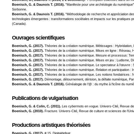
Boenisch, G. & Daunois T. (2016).
"Manifeste pour une archéologie du numérique", 
Sorbonne.
Boenisch, G. & Daunois T. (2016).
"Méthodologie de recherche et appréciation des
technologies émergentes : transformations sociétales et impacts sur les pratiques 
(Canada).
Ouvrages scientifiques
Boenisch, G. (2017).
Théories de la création numérique. Métissages : Hybridation,
Boenisch, G. (2017).
Théories de la création numérique. Mises en ligne : Réseau, 
Boenisch, G. (2017).
Théories de la création numérique. Mesure et processus: T
Boenisch, G. (2017).
Théories de la création numérique. Mises en jeu : Ludisme, Di
Boenisch, G. (2017).
Théories de la création numérique. Le spectateur à l’œuvre : 
Boenisch, G. (2017).
Théories de la création numérique. Relation et participation : 
Boenisch, G. (2017).
Théories de la création numérique. Les notions fondatrices : 
Boenisch, G. (2017).
Démontage, détournement, dérision, la défaite numérique, Pa
Boenisch, G. & Daunois T. (2016).
Généalogie de l'@ : du mythe à l'icône du numé
Publications de vulgarisation
Boenisch, G. & Colin, C. (2011).
Les cybermots en vogue. Univers-Cité, Revue de cu
Boenisch, G. (2010).
Fracture. Univers-Cité, Revue de culture et sciences de l’Univ
Productions artistiques théorisées
Boenisch, G. (2017).
# 15, Digitaldefeat.