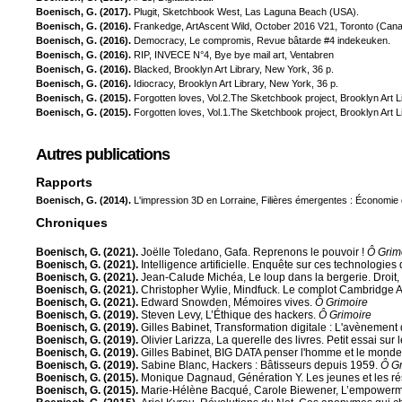
Boenisch, G. (2017).
Plugit, Sketchbook West, Las Laguna Beach (USA).
Boenisch, G. (2016).
Frankedge, ArtAscent Wild, October 2016 V21, Toronto (Cana
Boenisch, G. (2016).
Democracy, Le compromis, Revue bâtarde #4 indekeuken.
Boenisch, G. (2016).
RIP, INVECE N°4, Bye bye mail art, Ventabren
Boenisch, G. (2016).
Blacked, Brooklyn Art Library, New York, 36 p.
Boenisch, G. (2016).
Idiocracy, Brooklyn Art Library, New York, 36 p.
Boenisch, G. (2015).
Forgotten loves, Vol.2.The Sketchbook project, Brooklyn Art L
Boenisch, G. (2015).
Forgotten loves, Vol.1.The Sketchbook project, Brooklyn Art L
Autres publications
Rapports
Boenisch, G. (2014).
L'impression 3D en Lorraine, Filières émergentes : Économie 
Chroniques
Boenisch, G. (2021).
Joëlle Toledano, Gafa. Reprenons le pouvoir !
Ô Grim
Boenisch, G. (2021).
Intelligence artificielle. Enquête sur ces technologie
Boenisch, G. (2021).
Jean-Calude Michéa, Le loup dans la bergerie. Droit,
Boenisch, G. (2021).
Christopher Wylie, Mindfuck. Le complot Cambridge A
Boenisch, G. (2021).
Edward Snowden, Mémoires vives.
Ô Grimoire
Boenisch, G. (2019).
Steven Levy, L’Éthique des hackers.
Ô Grimoire
Boenisch, G. (2019).
Gilles Babinet, Transformation digitale : L'avènement
Boenisch, G. (2019).
Olivier Larizza, La querelle des livres. Petit essai sur
Boenisch, G. (2019).
Gilles Babinet, BIG DATA penser l'homme et le mond
Boenisch, G. (2019).
Sabine Blanc, Hackers : Bâtisseurs depuis 1959.
Ô Gr
Boenisch, G. (2015).
Monique Dagnaud, Génération Y. Les jeunes et les rés
Boenisch, G. (2015).
Marie-Hélène Bacqué, Carole Biewener, L’empowerme