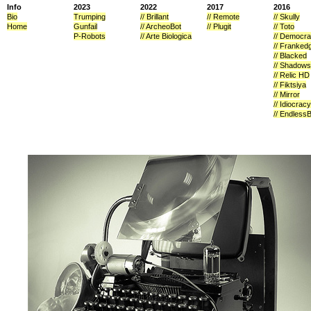
Info
2023
2022
2017
2016
Bio
Trumping
// Brillant
// Remote
// Skully
Home
Gunfail
// ArcheoBot
// Plugit
// Toto
P-Robots
// Arte Biologica
// Democr
// Franked
// Blacked
// Shadows
// Relic HD
// Fiktsiya
// Mirror
// Idiocracy
// Endless